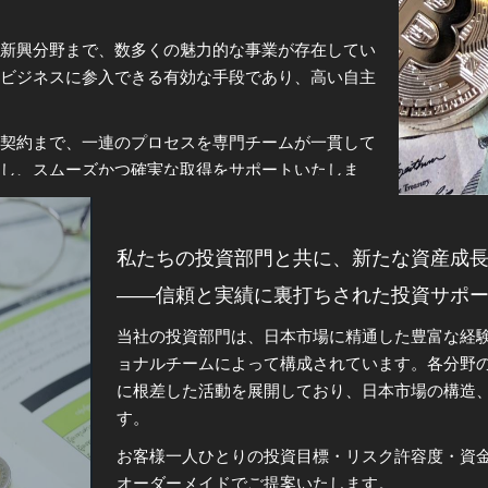
健全な財務基盤と透明性の高い経営体制
市場に対する鋭い洞察力を持つ専門マネジメン
る新興分野まで、数多くの魅力的な事業が存在してい
つビジネスに参入できる有効な手段であり、高い自主
継続的な事業構造の最適化と運営効率の向上
投資家の皆様にとっての長期的・安定的なリタ
・契約まで、一連のプロセスを専門チームが一貫して
これらすべてが、当グループの投資価値を高める礎
し、スムーズかつ確実な取得をサポートいたしま
私たちと共に、未来の可能性を形に
のビジョンと能力を具現化し、長期的な収益性と社会
当グループを選ぶことは、専門性・信頼・成長性を
私たちの投資部門と共に、新たな資産成
投資という未来への挑戦において、私たちは常にあ
みませんか。
――信頼と実績に裏打ちされた投資サポ
ます。
当社の投資部門は、日本市場に精通した豊富な経
果を共有
日本という投資の宝庫で、あなたと共に、新たな富
ョナルチームによって構成されています。各分野
、安定性・透明性・将来性を兼ね備えた、投資家にと
に根差した活動を展開しており、日本市場の構造
ステムと厳格な監督体制により、安心して投資を行う
す。
お客様一人ひとりの投資目標・リスク許容度・資
、製造、IT、ライフサイエンス、サービス業など幅
オーダーメイドでご提案いたします。