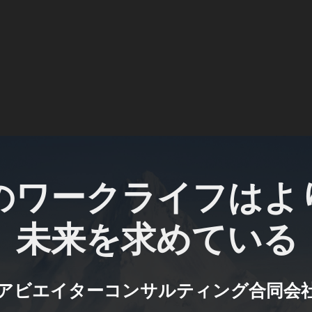
これにより、お客様は常に市場状況を的確に把握
となります。
専門性・信頼性・効率性を備えたパート
当社の投資サービスをお選びいただくことは、単
産形成のパートナーを得ることを意味します。
私たちは、責任ある姿勢と誠実な支援をもって、
に向けて共に歩むことをお約束いたします。
共に描く、価値ある投資の未来へ
のワークライフはよ
日本という可能性に満ちた市場で、私たちと共に
んか。
未来を求めている
信頼できる投資パートナーとして、私たちは常に
アビエイターコンサルティング合同会