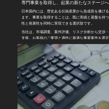
専門事業を取得し、起業の新たなステージへ
日本国内には、歴史ある伝統産業から急成長を遂げ
ます。事業を取得することは、既に実績と基盤を持
性と発展性を同時に実現できる選択肢です。
当社は、市場調査、案件評価、リスク分析から交渉
支援。お客様のご要望と適性に最適な事業案件を選定
す。
この機会は、単なる事業取得にとどまらず、ご自身
的価値を生み出す起点となるはずです。
あなただけのビジネスストーリーを、日本から始めて
セカンダリーマーケットに参入し、成長と成
日本のセカンダリーマーケット（株式二次市場）は
って極めて魅力的な環境です。制度化された金融シ
ことができ、長期的な資産形成に最適です。
また、日本企業はイノベーションを推進する力を持ち