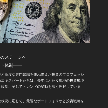
トチーム
ーンの実現
となっています。
兼ね備えたパートナーと共に歩むことを意味します。
長のステージへ
なたの隣に寄り添い、明るい航路を共に進んでまいり
ート体制――
験と高度な専門知識を兼ね備えた投資のプロフェッシ
の物語を創造していきましょう。
のエキスパートたちは、長年にわたり現地の投資環境
、規制、そしてトレンドの変動を深く理解していま
金状況に応じて、最適なポートフォリオと投資戦略を