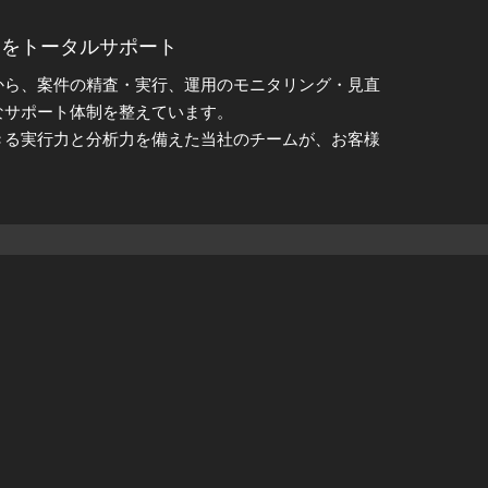
スをトータルサポート
から、案件の精査・実行、運用のモニタリング・見直
なサポート体制を整えています。
きる実行力と分析力を備えた当社のチームが、お客様
ント体制
理手法を融合させ、資産保全と安定成長の両立を目指
、管理すべきものと捉え、投資の安全性を最大限に確
思決定
イムリーな情報」です。
ステムを駆使し、常に市場の最前線から信頼性の高い