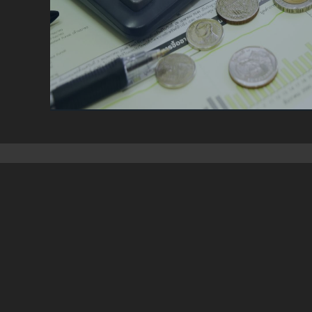
広い分野で、世界をリードする優良企業が数多く存
成長の果実を共に享受するチャンスを意味します。
近年、日本経済は政府の政策的支援と民間の活性化
ンダリーマーケットでは新たな投資機会が次々と誕
ングです。
当社の専門アドバイザリーチームは、最新の市場動
って最も効果的な投資判断をサポートいたします。
セカンダリーマーケットの複雑な構造においても、
可能です。
投資形態を問わず、専門性に裏打ちされた万
専用事業の取得で事業運営の主導権を握るも良し。
に投資するも良し。
いずれの道を選ばれても、当社は市場分析・案件選
トップでの総合支援体制を整えております。
私たちと共に、新たな価値創造に挑戦し、日本という
いていきましょう。