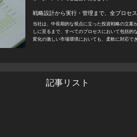
在しています。これらの企業に投資することは、その
戦略設計から実行・管理まで、全プロセ
により、再び上昇基調にあります。これに伴い、セカ
当社は、中長期的な視点に立った投資戦略の立案
生しており、まさに「次の一手」を狙う絶好のタイミ
しに至るまで、すべてのプロセスにおいて包括的
変化の激しい市場環境においても、柔軟に対応で
の資産運用を強力にバックアップいたします。
向を把握しながら、精緻な分析を通じて、お客様にと
科学的アプローチによるリスクマネジメ
当社の支援のもと、確実にチャンスを掴み取ることが
当社では、先進的な投資理論と実践的なリスク管
した運用体制を構築しています。
記事リスト
全のサポートを
リスクは避けるべき対象ではなく、正しく認識し
保いたします。
セカンダリーマーケットに参入して、成長企業の未来
情報収集力と分析力が導く、質の高い意
定・実行支援・アフターサービスに至るまで、ワンス
投資判断において最も重要なのは、「正確かつタ
当社は、独自の情報ネットワークと高度な分析シ
ビジネスの舞台で、
あなただけの輝かしい未来を築
情報を収集。