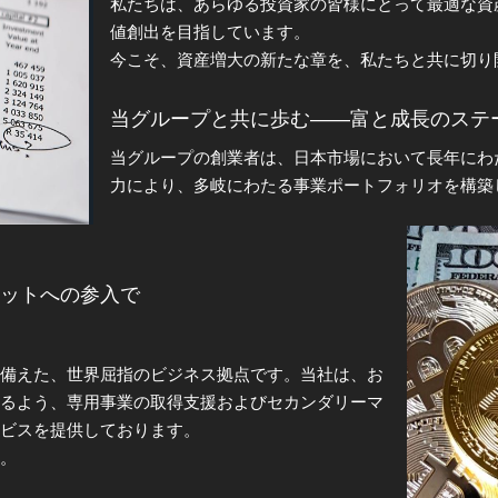
私たちは、あらゆる投資家の皆様にとって最適な資
値創出を目指しています。
今こそ、資産増大の新たな章を、私たちと共に切り
当グループと共に歩む——富と成長のステ
当グループの創業者は、日本市場において長年にわ
力により、多岐にわたる事業ポートフォリオを構築
現在では、不動産、貿易、教育、コンサルティング
ンと安定した運営モデルを確立。これにより、投資
の提供が可能となっております。
ットへの参入で
信頼できる投資パートナーとして
ね備えた、世界屈指のビジネス拠点です。当社は、お
当グループにご参画いただくことは、私たちの発展
せるよう、専用事業の取得支援およびセカンダリーマ
す。
ビスを提供しております。
私たちは、明確な戦略ビジョンと事業計画に基づき
。
投資家と分かち合うことをお約束いたします。